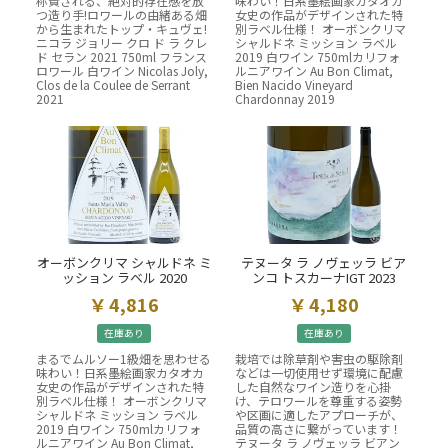
称賛される、絶対的存在感を放
味わい！日系墨絵画家カタオカ
つ造り手!ロワールの由緒ある畑
女史の作品がデザインされた特
から生まれたトップ・キュヴェ!
別ラベル仕様！ オーボンクリマ
ニコラ ジョリー クロ ド ラ クレ
シャルドネ ミッション ラベル
ド セラン 2021 750ml フランス
2019 白ワイン 750mlカリフォ
ロワール 白ワイン Nicolas Joly,
ルニアワイン Au Bon Climat,
Clos de la Coulee de Serrant
Bien Nacido Vineyard
2021
Chardonnay 2019
オーボンクリマ シャルドネ ミ
テヌータ ラ ノヴェッラ ビア
ッション ラベル 2020
ンコ トスカーナIGT 2023
4,816
4,180
在庫あり
在庫あり
まるでムルソー1級畑を思わせる
栽培では除草剤や害虫の駆除剤
味わい！日系墨絵画家カタオカ
などは一切使用せず環境に配慮
女史の作品がデザインされた特
した自然なワイン造りを心掛
別ラベル仕様！ オーボンクリマ
け、テロワールを尊重する姿勢
シャルドネ ミッション ラベル
や区画に適したアプローチが、
2019 白ワイン 750mlカリフォ
品質の高さに繋がっています！
ルニアワイン Au Bon Climat,
テヌータ ラ ノヴェッラ ビアン