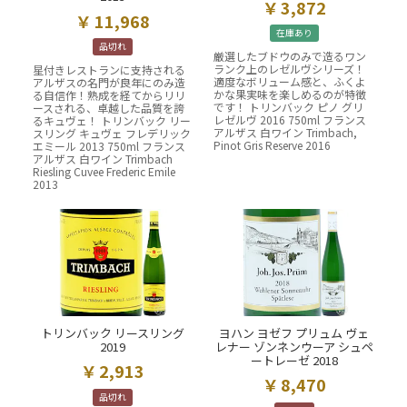
3,872
11,968
在庫あり
品切れ
厳選したブドウのみで造るワン
ランク上のレゼルヴシリーズ！
星付きレストランに支持される
適度なボリューム感と、ふくよ
アルザスの名門が良年にのみ造
かな果実味を楽しめるのが特徴
る自信作！熟成を経てからリリ
です！ トリンバック ピノ グリ
ースされる、卓越した品質を誇
レゼルヴ 2016 750ml フランス
るキュヴェ！ トリンバック リー
アルザス 白ワイン Trimbach,
スリング キュヴェ フレデリック
Pinot Gris Reserve 2016
エミール 2013 750ml フランス
アルザス 白ワイン Trimbach
Riesling Cuvee Frederic Emile
2013
トリンバック リースリング
ヨハン ヨゼフ プリュム ヴェ
2019
レナー ゾンネンウーア シュペ
ートレーゼ 2018
2,913
8,470
品切れ