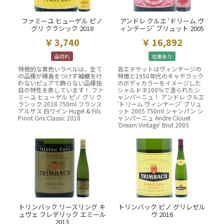
ファミーユ ヒューゲル ピノ
アンドレ クルエ ‘ドリーム ヴ
グリ クラシック 2018
ィンテージ’ ブリュット 2005
3,740
16,892
品切れ
在庫あり
特徴的な黄色いラベルは、全て
各エチケットはヴィンテージの
の品種が樽香をつけず補糖を行
特徴と1950年代のキャデラック
わないピュアで飾らない品種独
のボディカラーをイメージした
自の特性を表しています！ ファ
シャルドネ100％で造られたシ
ミーユ ヒューゲル ピノ グリ ク
ャンパーニュ！ アンドレ クルエ
ラシック 2018 750ml フランス
‘ドリーム ヴィンテージ’ ブリュ
アルザス 白ワイン Hugel & Fils
ット 2005 750ml シャンパン シ
Pinot Gris Classic 2018
ャンパーニュ Andre Clouet
'Dream Vintage' Brut 2005
トリンバック リースリング キ
トリンバック ピノ グリレゼル
ュヴェ フレデリック エミール
ヴ 2016
2013