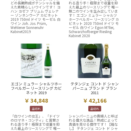
どの長期熟成ポテンシャルを備
れる造り手！極限まで収量を抑
えた素晴らしいワインです！ ヨ
えた最上のリースリングで 唯一
ハン ヨゼフ プリュム ヴェレナ
無二のワインを生み出していま
ー ゾンネンウーア カビネット
す！ エゴン ミュラー シャルツ
2019 750ml ドイツ モーゼル 白
ホーフベルガー リースリング カ
ワイン Joh. Jos. Prüm,
ビネット 2020 750ml ドイツ モ
Wehlener Sonnenuhr
ーゼル 白ワイン Egon M?ller,
Kabinet2019
Schwarzhofberger Riesling
Kabinet 2020
エゴン ミュラー シャルツホー
テタンジェ コント ド シャン
フベルガー リースリング カビ
パーニュ ブラン ド ブラン
ネット 2019
2011
34,848
42,166
品切れ
品切れ
「白ワインの女王」、「ドイツ
シャンパーニュの貴婦人と呼ば
のロマネ・コンティ」と賞賛さ
れる偉大な逸品！熟成によって
れる造り手！極限まで収量を抑
真価を見せる傑作です！【箱な
えた最上のリースリングで 唯一
し】 テタンジェ コント ド シャ