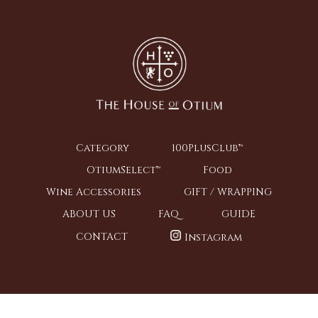
Category
100PlusClub™
OtiumSelect™
Food
Wine Accessories
GIFT / WRAPPING
ABOUT US
FAQ
GUIDE
CONTACT
Instagram
Copyright ©The House of Otium All Right Reserved