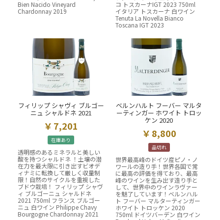
Bien Nacido Vineyard
コ トスカーナIGT 2023 750ml
Chardonnay 2019
イタリア トスカーナ 白ワイン
Tenuta La Novella Bianco
Toscana IGT 2023
フィリップ シャヴィ ブルゴー
ベルンハルト フーバー マルタ
ニュ シャルドネ 2021
ーティンガー ホワイト トロッ
ケン 2020
7,201
8,800
在庫あり
品切れ
透明感のあるミネラルと美しい
酸を持つシャルドネ ！土壌の潜
世界最高峰のドイツ産ピノ・ノ
在力を最大限に引き出すビオデ
ワールの造り手！世界各国で常
ィナミに転換して厳しく収量制
に最高の評価を得ており、最高
限！自然のサイクルを重視した
峰のワインを生み出す造り手と
ブドウ栽培！ フィリップ シャヴ
して、世界中のワインラヴァー
ィ ブルゴーニュ シャルドネ
を魅了しています！ベルンハル
2021 750ml フランス ブルゴー
ト フーバー マルターティンガー
ニュ 白ワイン Philippe Chavy
ホワイト トロッケン 2020
Bourgogne Chardonnay 2021
750ml ドイツバーデン 白ワイン