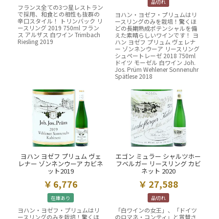
品切れ
フランス全ての3つ星レストラン
で採用、和食との相性も抜群の
ヨハン・ヨゼフ・プリュムはリ
辛口スタイル！ トリンバック リ
ースリングのみを栽培！驚くほ
ースリング 2019 750ml フラン
どの長期熟成ポテンシャルを備
ス アルザス 白ワイン Trimbach
えた素晴らしいワインです！ ヨ
Riesling 2019
ハン ヨゼフ プリュム ヴェレナ
ー ゾンネンウーア リースリング
シュペートレーゼ 2018 750ml
ドイツ モーゼル 白ワイン Joh.
Jos. Prüm Wehlener Sonnenuhr
Spätlese 2018
ヨハン ヨゼフ プリュム ヴェ
エゴン ミュラー シャルツホー
レナー ゾンネンウーア カビネ
フベルガー リースリング カビ
ット2019
ネット 2020
6,776
27,588
在庫あり
品切れ
ヨハン・ヨゼフ・プリュムはリ
「白ワインの女王」、「ドイツ
ースリングのみを栽培！驚くほ
のロマネ・コンティ」と賞賛さ