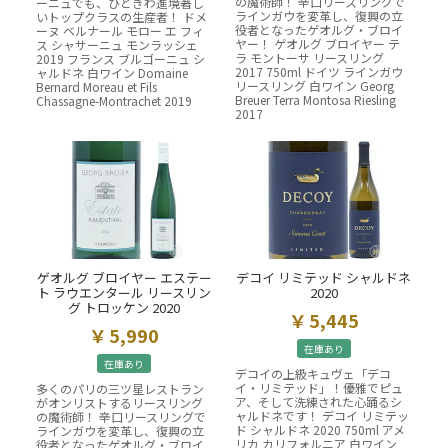
の魔術師！ 辛口リースリングで
ーニュでも、ひときわ進境著し
ラインガウを変革し、復興の立
いトップクラスの生産者！ ドメ
役者となったゲオルグ・ブロイ
ーヌ ベルナール モロー エ フィ
ヤー！ ゲオルグ ブロイヤー テ
ス シャサーニュ モンラッシェ
ラ モントーサ リースリング
2019 フランス ブルゴーニュ シ
2017 750ml ドイツ ラインガウ
ャルドネ 白ワイン Domaine
リースリング 白ワイン Georg
Bernard Moreau et Fils
Breuer Terra Montosa Riesling
Chassagne-Montrachet 2019
2017
ゲオルグ ブロイヤー エステー
デコイ リミテッド シャルドネ
ト ラウエンタール リースリン
2020
グ トロッケン 2020
5,445
5,990
在庫あり
在庫あり
デコイの上級キュヴェ「デコ
イ・リミテッド」！優雅でピュ
多くのパリの三ツ星レストラン
ア、そして洗練された心踊るシ
がオンリストするリースリング
ャルドネです！ デコイ リミテッ
の魔術師！ 辛口リースリングで
ド シャルドネ 2020 750ml アメ
ラインガウを変革し、復興の立
リカ カリフォルニア 白ワイン
役者となったゲオルグ・ブロイ