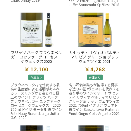
Chardonnay 2019
ワイン FritzHaag,Brauneberger
Juffer Sonnenuhr Sp?tlese 2018
フリッツ ハーク ブラウネベル
サセッティ リヴィオ ペルティ
ガー ユッファーグローセス
マリ ピノ グリージョ デッレ
ゲヴェックス2020
ヴェネツィエ 2021
12,100
4,268
在庫あり
在庫あり
ブラウネベルク村を代表する最
高い評価は誰もが納得する見事
高の生産者による透明感あふれ
な造りの証 !ヴェネトを代表する
るリースリングから造られる極
造り手のワインです！！ サセッ
上のワイン！ フリッツ ハーク
ティ リヴィオ ペルティマリ ピノ
ブラウネベルガー ユッファーグ
グリージョ デッレ ヴェネツィエ
ローセス ゲヴェックス 2020
2021 750ml イタリア ヴェネト
750ml ドイツ モーゼル 白ワイン
白ワイン Sassetti Livio Pertimali
Fritz Haag Brauneberger Juffer
Pinot Grigio Colle Argento 2021
G.G. 2020