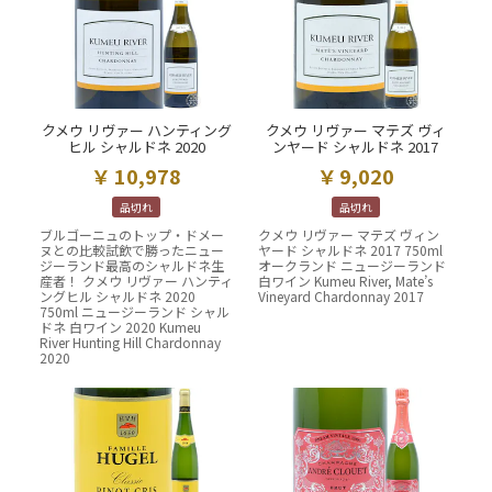
クメウ リヴァー ハンティング
クメウ リヴァー マテズ ヴィ
ヒル シャルドネ 2020
ンヤード シャルドネ 2017
10,978
9,020
品切れ
品切れ
ブルゴーニュのトップ・ドメー
クメウ リヴァー マテズ ヴィン
ヌとの比較試飲で勝ったニュー
ヤード シャルドネ 2017 750ml
ジーランド最高のシャルドネ生
オークランド ニュージーランド
産者！ クメウ リヴァー ハンティ
白ワイン Kumeu River, Mate’s
ングヒル シャルドネ 2020
Vineyard Chardonnay 2017
750ml ニュージーランド シャル
ドネ 白ワイン 2020 Kumeu
River Hunting Hill Chardonnay
2020