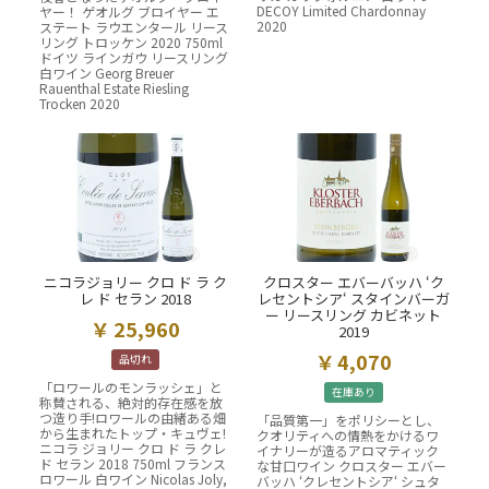
DECOY Limited Chardonnay
ヤー！ ゲオルグ ブロイヤー エ
2020
ステート ラウエンタール リース
リング トロッケン 2020 750ml
ドイツ ラインガウ リースリング
白ワイン Georg Breuer
Rauenthal Estate Riesling
Trocken 2020
ニコラジョリー クロ ド ラ ク
クロスター エバーバッハ ‘ク
レ ド セラン 2018
レセントシア‘ スタインバーガ
ー リースリング カビネット
25,960
2019
4,070
品切れ
「ロワールのモンラッシェ」と
在庫あり
称賛される、絶対的存在感を放
つ造り手!ロワールの由緒ある畑
「品質第一」をポリシーとし、
から生まれたトップ・キュヴェ!
クオリティへの情熱をかけるワ
ニコラ ジョリー クロ ド ラ クレ
イナリーが造るアロマティック
ド セラン 2018 750ml フランス
な甘口ワイン クロスター エバー
ロワール 白ワイン Nicolas Joly,
バッハ ‘クレセントシア‘ シュタ