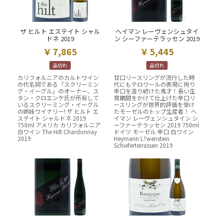
ザ ヒルト エステイト シャル
ヘイマン レーヴェンシュタイ
ドネ 2019
ン シーファーテラッセン 2019
7,865
5,445
品切れ
品切れ
カリフォルニアのカルトワイン
甘口リースリングが流行した時
の代名詞である「スクリーミン
代にもテロワールの表現に拘り
グ・イーグル」のオーナー、ス
辛口を造り続けた鬼才！長い生
タン・クロエンケ氏が所有して
育期間をかけて仕上げた辛口リ
いるスクリーミング・イーグル
ースリングが世界的評価を受け
の姉妹ワイナリー! ザ ヒルト エ
たモーゼルのトップ生産者！ ヘ
ステイト シャルドネ 2019
イマン レーヴェンシュタイン シ
750ml アメリカ カリフォルニア
ーファーテラッセン 2019 750ml
白ワイン The Hilt Chardonnay
ドイツ モーゼル 辛口 白ワイン
2019
Heymann L?wenstein
Schieferterrassen 2019