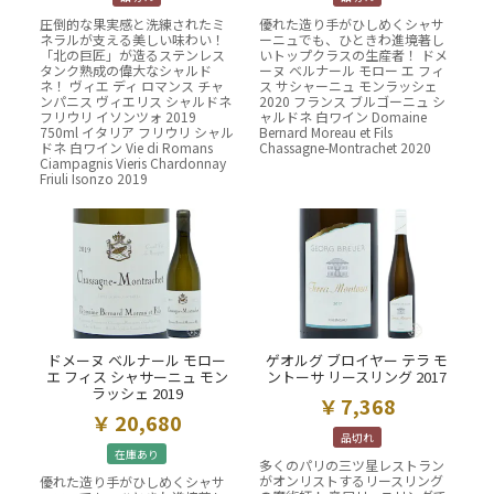
圧倒的な果実感と洗練されたミ
優れた造り手がひしめくシャサ
ネラルが支える美しい味わい！
ーニュでも、ひときわ進境著し
「北の巨匠」が造るステンレス
いトップクラスの生産者！ ドメ
タンク熟成の偉大なシャルド
ーヌ ベルナール モロー エ フィ
ネ！ ヴィエ ディ ロマンス チャ
ス サシャーニュ モンラッシェ
ンパニス ヴィエリス シャルドネ
2020 フランス ブルゴーニュ シ
フリウリ イソンツォ 2019
ャルドネ 白ワイン Domaine
750ml イタリア フリウリ シャル
Bernard Moreau et Fils
ドネ 白ワイン Vie di Romans
Chassagne-Montrachet 2020
Ciampagnis Vieris Chardonnay
Friuli Isonzo 2019
ドメーヌ ベルナール モロー
ゲオルグ ブロイヤー テラ モ
エ フィス シャサーニュ モン
ントーサ リースリング 2017
ラッシェ 2019
7,368
20,680
品切れ
在庫あり
多くのパリの三ツ星レストラン
がオンリストするリースリング
優れた造り手がひしめくシャサ