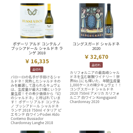
ポデーリ アルド コンテルノ
コングスガード シャルドネ
ブッシアドール シャルドネ ラ
2020
ンゲ 2018
32,670
16,335
品切れ
品切れ
カリフォルニアの最高峰シャル
ドネを生む敏腕ワイナリー！世
バローロの名手が手掛けるシャ
界No.1にも輝いた、年間生産量
ルドネ！完熟したシャルドネの
1,000ケースの稀少キュヴェ！！
みを厳選して造られるキュヴェ
コングスガード シャルドネ
は、生産量が最大27樽という少
2020 750ml アメリカ カリフォ
量生産！その希少価値から「幻
ルニア 白ワイン Kongsgaard
のシャルドネ」と呼ばれていま
Chardonnay 2020
す！ ポデーリ アルド コンテル
ノ ブッシアドール シャルドネ
ランゲ 2018 750ml イタリア ピ
エモンテ 白ワインPoderi Aldo
Conterno Bussiador
Chardonnay Langhe 2018