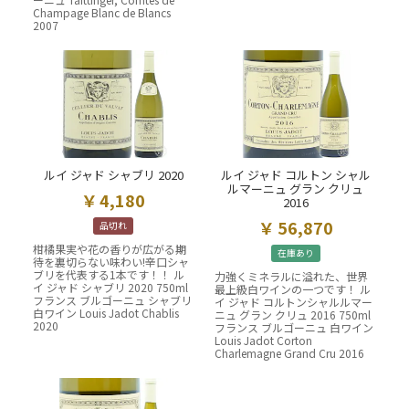
Champage Blanc de Blancs
2007
ルイ ジャド シャブリ 2020
ルイ ジャド コルトン シャル
ルマーニュ グラン クリュ
4,180
2016
56,870
品切れ
柑橘果実や花の香りが広がる期
在庫あり
待を裏切らない味わい!辛口シャ
ブリを代表する1本です！！ ル
力強くミネラルに溢れた、世界
イ ジャド シャブリ 2020 750ml
最上級白ワインの一つです！ ル
フランス ブルゴーニュ シャブリ
イ ジャド コルトンシャルルマー
白ワイン Louis Jadot Chablis
ニュ グラン クリュ 2016 750ml
2020
フランス ブルゴーニュ 白ワイン
Louis Jadot Corton
Charlemagne Grand Cru 2016