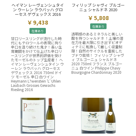
ヘイマン レーヴェンシュタイ
フィリップ シャヴィ ブルゴー
ン ウーレン ラウバッハ グロ
ニュ シャルドネ 2020
ーセス ゲヴェックス 2016
5,808
9,438
在庫あり
在庫あり
透明感のあるミネラルと美しい
酸を持つシャルドネ ！土壌の潜
甘口リースリングが流行した時
在力を最大限に引き出すビオデ
代にもテロワールの表現に拘り
ィナミに転換して厳しく収量制
辛口を造り続けた鬼才！長い生
限！自然のサイクルを重視した
育期間をかけて仕上げた辛口リ
ブドウ栽培！ フィリップ シャヴ
ースリングが世界的評価を受け
ィ ブルゴーニュ シャルドネ
たモーゼルのトップ生産者！ ヘ
2020 750ml フランス ブルゴー
イマン レーヴェンシュタイン ウ
ニュ 白ワイン Philippe Chavy
ーレン ラウバッハ グローセス
Bourgogne Chardonnay 2020
ゲヴェックス 2016 750ml ドイ
ツ モーゼル 辛口 白ワイン
Heymann L?wenstein 'L' Uhlen
Laubach Grosses Gewachs
Riesling 2016