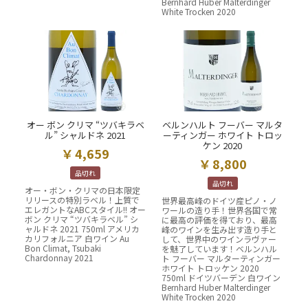
Bernhard Huber Malterdinger
White Trocken 2020
オー ボン クリマ “ツバキラベ
ベルンハルト フーバー マルタ
ル” シャルドネ 2021
ーティンガー ホワイト トロッ
ケン 2020
4,659
8,800
品切れ
品切れ
オー・ボン・クリマの日本限定
リリースの特別ラベル！上質で
世界最高峰のドイツ産ピノ・ノ
エレガントなABCスタイル!! オー
ワールの造り手！世界各国で常
ボン クリマ “ツバキラベル” シ
に最高の評価を得ており、最高
ャルドネ 2021 750ml アメリカ
峰のワインを生み出す造り手と
カリフォルニア 白ワイン Au
して、世界中のワインラヴァー
Bon Climat, Tsubaki
を魅了しています！ベルンハル
Chardonnay 2021
ト フーバー マルターティンガー
ホワイト トロッケン 2020
750ml ドイツバーデン 白ワイン
Bernhard Huber Malterdinger
White Trocken 2020