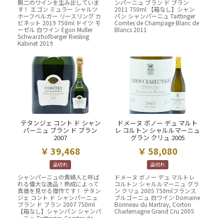
無二のワインを生み出していま
ンパーニュ ブラン ド ブラン
す！ エゴン ミュラー シャルツ
2011 750ml 【箱なし】シャン
ホーフベルガー リースリング カ
パン シャンパーニュ Taittinger
ビネット 2019 750ml ドイツ モ
Comtes de Champage Blanc de
ーゼル 白ワイン Egon Muller
Blancs 2011
Schwarzhofberger Riesling
Kabinet 2019
テタンジェ コント ド シャン
ドメーヌ ボノー デュ マルト
パーニュ ブラン ド ブラン
レ コルトン シャルルマーニュ
2007
グラン クリュ 2005
39,468
58,080
品切れ
品切れ
シャンパーニュの貴婦人と呼ば
ドメーヌ ボノー デュ マルトレ
れる偉大な逸品！熟成によって
コルトン シャルルマーニュ グラ
真価を見せる傑作です！ テタン
ン クリュ 2005 750mlフランス
ジェ コント ド シャンパーニュ
ブルゴーニュ 白ワイン Domaine
ブラン ド ブラン 2007 750ml
Bonneau du Martray, Corton
【箱なし】シャンパン シャンパ
Charlemagne Grand Cru 2005
ーニュ Taittinger, Comtes de