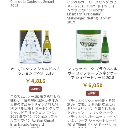
Clos de la Coulee de Serrant
インベルガー リースリング カビ
2018
ネット2019 750ml ドイツ ライ
ンガウ 白ワイン Kloster
Eberbach ‘Crescentia‘
Steinberger Riesling Kabinet
2019
オーボンクリマ シャルドネ ミ
フリッツ ハーク ブラウネベル
ッション ラベル 2019
ガー ユッファー ゾンネンウー
ア シュペートレーゼ 2018
4,816
6,050
品切れ
品切れ
まるでムルソー1級畑を思わせる
味わい！日系墨絵画家カタオカ
ブラウネベルク村を代表する最
女史の作品がデザインされた特
高の生産者による透明感あふれ
別ラベル仕様！ オーボンクリマ
るリースリングから造られる極
シャルドネ ミッション ラベル
上のワイン！ フリッツ ハーク
2019 白ワイン 750mlカリフォ
ブラウネベルガー ユッファー ゾ
ルニアワイン Au Bon Climat,
ンネンウーア シュペートレーゼ
Bien Nacido Vineyard
2018 750ml ドイツ モーゼル 白