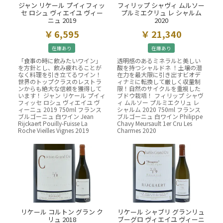
ジャン リケール プイィフィッ
フィリップ シャヴィ ムルソー
セ ロシュ ヴィエイユ ヴィー
プルミエクリュ レ シャルム
ニュ 2019
2020
6,595
21,340
在庫あり
在庫あり
「食事の時に飲みたいワイン」
透明感のあるミネラルと美しい
を方針とし、飲み疲れることが
酸を持つシャルドネ ！土壌の潜
なく料理を引き立てるワイン！
在力を最大限に引き出すビオデ
世界のトップクラスのレストラ
ィナミに転換して厳しく収量制
ンからも絶大な信頼を獲得して
限！自然のサイクルを重視した
います！ ジャン リケール プイィ
ブドウ栽培！ フィリップ シャヴ
フィッセ ロシュ ヴィエイユ ヴ
ィ ムルソー プルミエクリュ レ
ィーニュ 2019 750ml フランス
シャルム 2020 750ml フランス
ブルゴーニュ 白ワイン Jean
ブルゴーニュ 白ワイン Philippe
Rijckaert Pouilly-Fuisse La
Chavy Meursault 1er Cru Les
Roche Vieilles Vignes 2019
Charmes 2020
リケール コルトン グラン ク
リケール シャブリ グランリュ
リュ 2018
ブーグロ ヴィエイユ ヴィーニ