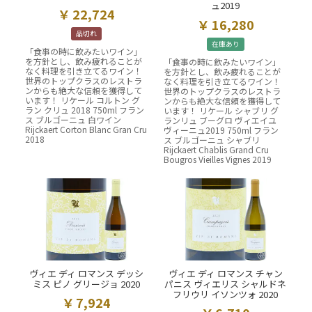
ュ2019
22,724
16,280
品切れ
在庫あり
「食事の時に飲みたいワイン」
を方針とし、飲み疲れることが
「食事の時に飲みたいワイン」
なく料理を引き立てるワイン！
を方針とし、飲み疲れることが
世界のトップクラスのレストラ
なく料理を引き立てるワイン！
ンからも絶大な信頼を獲得して
世界のトップクラスのレストラ
います！ リケール コルトン グ
ンからも絶大な信頼を獲得して
ラン クリュ 2018 750ml フラン
います！ リケール シャブリ グ
ス ブルゴーニュ 白ワイン
ランリュ ブーグロ ヴィエイユ
Rijckaert Corton Blanc Gran Cru
ヴィーニュ2019 750ml フラン
2018
ス ブルゴーニュ シャブリ
Rijckaert Chablis Grand Cru
Bougros Vieilles Vignes 2019
ヴィエ ディ ロマンス デッシ
ヴィエ ディ ロマンス チャン
ミス ピノ グリージョ 2020
パニス ヴィエリス シャルドネ
フリウリ イソンツォ 2020
7,924